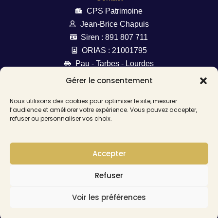
CPS Patrimoine
Jean-Brice Chapuis
Siren : 891 807 711
ORIAS : 21001795
Pau - Tarbes - Lourdes
cgp@chapuis-patrimoine.fr
Gérer le consentement
06 66 85 49 62
Nous utilisons des cookies pour optimiser le site, mesurer
l’audience et améliorer votre expérience. Vous pouvez accepter,
Nous suivre
refuser ou personnaliser vos choix.
Accepter
Liens utiles
Mentions légales
Refuser
Politique de confidentialité
Voir les préférences
Politique de cookies